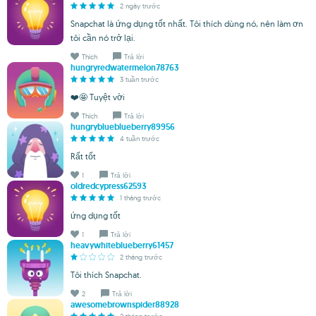
2 ngày trước
Snapchat là ứng dụng tốt nhất. Tôi thích dùng nó, nên làm ơn
tôi cần nó trở lại.
Thích
Trả lời
hungryredwatermelon78763
3 tuần trước
❤️🤩 Tuyệt vời
Thích
Trả lời
hungryblueblueberry89956
4 tuần trước
Rất tốt
1
Trả lời
oldredcypress62593
1 tháng trước
ứng dụng tốt
1
Trả lời
heavywhiteblueberry61457
2 tháng trước
Tôi thích Snapchat.
2
Trả lời
awesomebrownspider88928