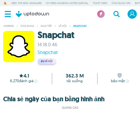
ARES: THE IRON VANGUARD
MY HERO ACADEMIA UNITED SURVIVAL
TICKET HERO
ỨNG DỤNG VPN
BAT
ANDROID
/
ỨNG DỤNG
/
GIAO TIẾP
/
XÃ HỘI
/
SNAPCHAT
Snapchat
14.18.0.46
Snapchat
#4
XÃ HỘI
4.1
362.3 M
6,270
đánh giá
tải xuống
bảo mật
Chia sẻ ngày của bạn bằng hình ảnh
QUẢNG CÁO