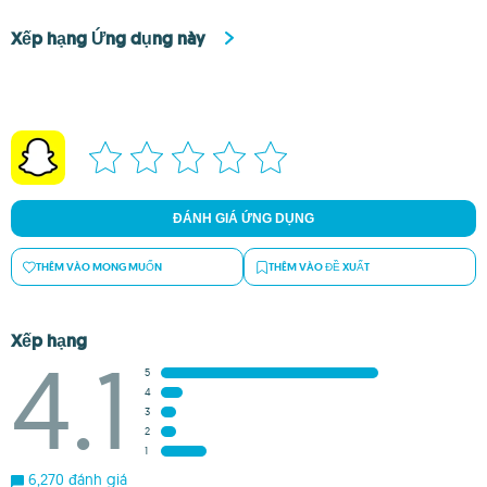
Xếp hạng Ứng dụng này
ĐÁNH GIÁ ỨNG DỤNG
THÊM VÀO MONG MUỐN
THÊM VÀO ĐỀ XUẤT
Xếp hạng
4.1
5
4
3
2
1
6,270 đánh giá