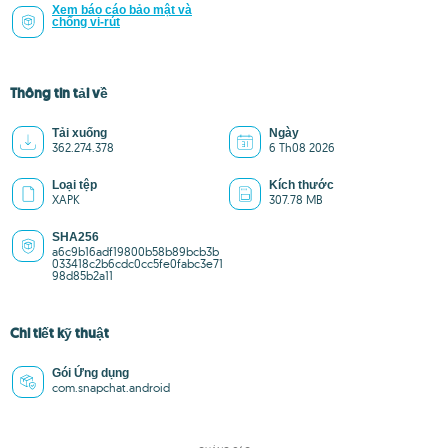
Xem báo cáo bảo mật và
chống vi-rút
Thông tin tải về
Tải xuống
Ngày
362.274.378
6 Th08 2026
Loại tệp
Kích thước
XAPK
307.78 MB
SHA256
a6c9b16adf19800b58b89bcb3b
033418c2b6cdc0cc5fe0fabc3e71
98d85b2a11
Chi tiết kỹ thuật
Gói Ứng dụng
com.snapchat.android