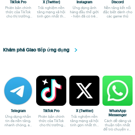
TikTok Pro
X (Twitter)
Instagram
Discord
Phiên bản chính
Trải nghiệm nền
Ứng dụng ảnh
Nền tảng kết nối
thức của TikTok
tảng mạng xã hội
hàng đầu thế giới
đặc biệt dành cho
cho thị trường
tinh gọn nhất thế
- hiện đã có trên
các game thủ
châu Âu
giới
Android
Khám phá Giao tiếp ứng dụng
Telegram
TikTok Pro
X (Twitter)
WhatsApp
Messenger
Ứng dụng nhắn
Phiên bản chính
Trải nghiệm nền
tin đa nền tảng,
thức của TikTok
tảng mạng xã hội
Cách dễ dàng và
nhanh chóng, an
cho thị trường
tinh gọn nhất thế
thuận tiện nhất
toàn
châu Âu
giới
để trò chuyện với
bạn bè